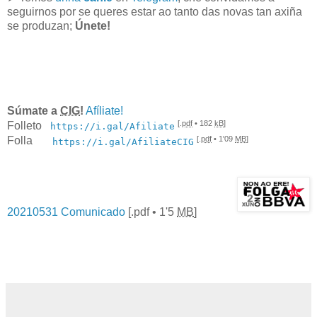
seguirnos por se queres estar ao tanto das novas tan axiña
se produzan;
Únete!
Súmate a
CIG
!
Afíliate!
[.
pdf
• 182
kB
]
Folleto
https://i.gal/Afiliate
[.
pdf
• 1'09
MB
]
Folla
https://i.gal/AfiliateCIG
20210531 Comunicado
[.
pdf
• 1'5
MB
]