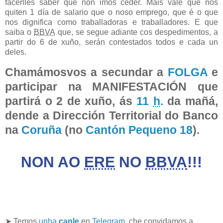
facerlles saber que non imos ceder. Máis vale que nos
quiten 1 día de salario que o noso emprego, que é o que
nos dignifica como traballadoras e traballadores. E que
saiba o
BBVA
que, se segue adiante cos despedimentos, a
partir do
6 de xuño
, serán contestados todos e cada un
deles.
Chamámosvos a secundar a
FOLGA
e
participar na MANIFESTACIÓN que
partirá o
2 de xuño
, ás
11
h
.
da mañá,
dende a Dirección Territorial do Banco
na
Coruña
(no
Cantón Pequeno 18
).
NON AO
ERE
NO
BBVA
!!!
➤ Temos
unha
canle
en
Telegram
, che convidamos a