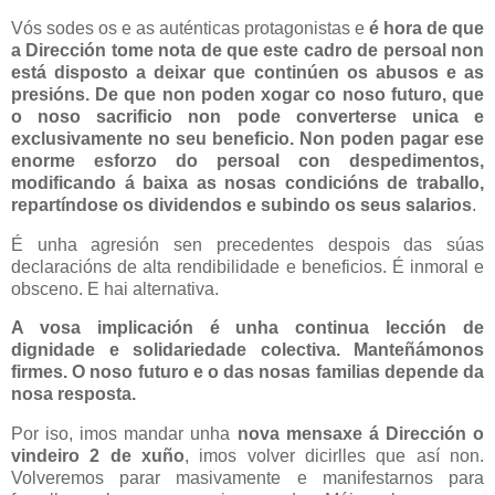
Vós sodes os e as auténticas protagonistas e
é hora de que
a Dirección tome nota de que este cadro de persoal non
está disposto a deixar que continúen os abusos e as
presións. De que non poden xogar co noso futuro, que
o noso sacrificio non pode converterse unica e
exclusivamente no seu beneficio. Non poden pagar ese
enorme esforzo do persoal con despedimentos,
modificando á baixa as nosas condicións de traballo,
repartíndose os dividendos e subindo os seus salarios
.
É unha agresión sen precedentes despois das súas
declaracións de alta rendibilidade e beneficios. É inmoral e
obsceno. E hai alternativa.
A vosa implicación é unha continua lección de
dignidade e solidariedade colectiva. Manteñámonos
firmes. O noso futuro e o das nosas familias depende da
nosa resposta.
Por iso, imos mandar unha
nova mensaxe á Dirección o
vindeiro
2 de xuño
, imos volver dicirlles que así non.
Volveremos parar masivamente e manifestarnos para