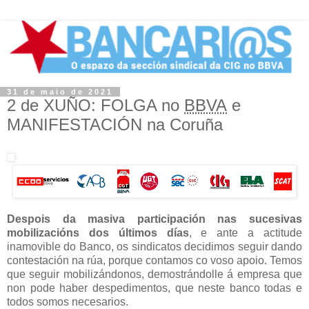
31 de maio de 2021
2 de XUÑO
: FOLGA no
BBVA
e
MANIFESTACIÓN na Coruña
Despois da masiva participación nas sucesivas
mobilizacións dos últimos días
, e ante a actitude
inamovible do Banco, os sindicatos decidimos seguir dando
contestación na rúa, porque contamos co voso apoio. Temos
que seguir mobilizándonos, demostrándolle á empresa que
non pode haber despedimentos, que neste banco todas e
todos somos necesarios.