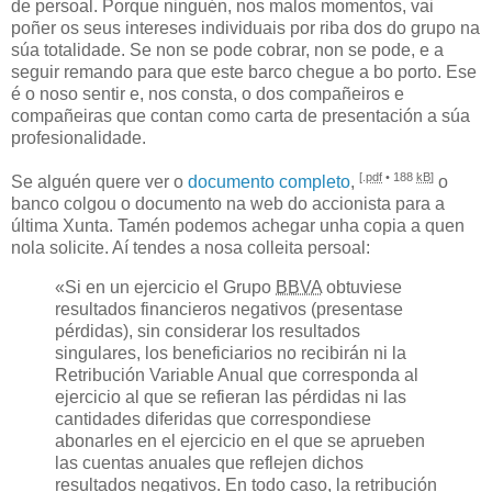
de persoal. Porque ninguén, nos malos momentos, vai
poñer os seus intereses individuais por riba dos do grupo na
súa totalidade. Se non se pode cobrar, non se pode, e a
seguir remando para que este barco chegue a bo porto. Ese
é o noso sentir e, nos consta, o dos compañeiros e
compañeiras que contan como carta de presentación a súa
profesionalidade.
[.
pdf
• 188
kB
]
Se alguén quere ver o
documento completo
,
o
banco colgou o documento na web do accionista para a
última Xunta. Tamén podemos achegar unha copia a quen
nola solicite. Aí tendes a nosa colleita persoal:
«
Si en un ejercicio el Grupo
BBVA
obtuviese
resultados financieros
negativos (presentase
pérdidas), sin considerar los resultados
singulares, los beneficiarios no recibirán ni la
Retribución Variable Anual que corresponda al
ejercicio al que se refieran las pérdidas ni las
cantidades diferidas que correspondiese
abonarles en el ejercicio en el que se aprueben
las cuentas anuales que reflejen dichos
resultados negativos. En todo caso
,
la retribución