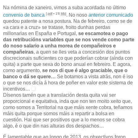
Na nómina de xaneiro, vimos a suba acordada no último
[.
pdf
• 1'8
Mb
]
convenio de banca
. No noso
anterior comunicado
quedou patente a nosa postura. Na de
febreiro
, como se de
«a cara e a cruz» se tratase, froito dunhas perdas
millonarias en España e Portugal,
se escamotea o pago
das retribucións variables que se nos vende como parte
do noso salario a unha morea de compañeiros e
compañeiras
, a quen se lles veta a concesión dos puntos
discrecionais suficientes co que poderían cobrar (aínda con
quita) a parte que sexa do bono anual en febreiro. E agora,
como argumento,
se nos di que é algo graciable, que o
banco o dá se quere…
Se botamos a vista atrás, non é iso
o que se nos dicía á hora de poñer en valor este sistema de
incentivos…
Dísenos tamén que a translación desta quita vai ser
proporcional e equitativa, inda que non ten moito xeito que,
como somos a Territorial na que máis xente cobra, teñamos
máis quita porque somos máis a repartir a bolsa en
cuestión. Hai que ser positivos que a lo menos se cobra
algo, é o que din nas alturas dos despachos…
É lamentable que ao longo de
2013
, os obxectivos foron