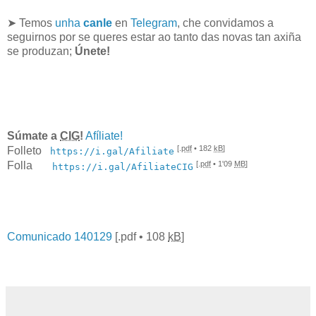
➤ Temos
unha
canle
en
Telegram
, che convidamos a
seguirnos por se queres estar ao tanto das novas tan axiña
se produzan;
Únete!
Súmate a
CIG
!
Afíliate!
[.
pdf
• 182
kB
]
Folleto
https://i.gal/Afiliate
[.
pdf
• 1'09
MB
]
Folla
https://i.gal/AfiliateCIG
Comunicado 140129
[.
pdf
• 108
kB
]