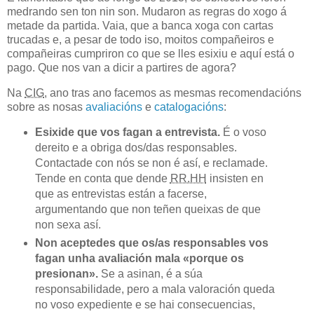
medrando sen ton nin son. Mudaron as regras do xogo á
metade da partida. Vaia, que a banca xoga con cartas
trucadas e, a pesar de todo iso, moitos compañeiros e
compañeiras cumpriron co que se lles esixiu e aquí está o
pago. Que nos van a dicir a partires de agora?
Na
CIG
, ano tras ano facemos as mesmas recomendacións
sobre as nosas
avaliacións
e
catalogacións
:
Esixide que vos fagan a entrevista.
É o voso
dereito e a obriga dos/das responsables.
Contactade con nós se non é así, e reclamade.
Tende en conta que
dende
RR.HH
insisten en
que as entrevistas están a facerse,
argumentando que non teñen queixas de que
non sexa así
.
Non aceptedes que os/as responsables vos
fagan unha avaliación mala «porque os
presionan».
Se a asinan, é a súa
responsabilidade, pero a mala valoración queda
no voso expediente e se hai consecuencias,