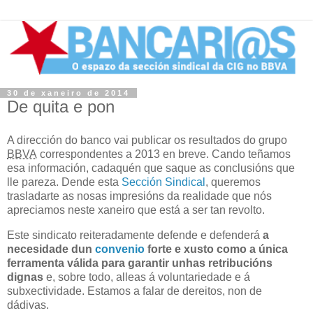
30 de xaneiro de 2014
De quita e pon
A dirección do banco vai publicar os resultados do grupo
BBVA
correspondentes a
2013
en breve. Cando teñamos
esa información, cadaquén que saque as conclusións que
lle pareza. Dende esta
Sección Sindical
, queremos
trasladarte as nosas impresións da realidade que nós
apreciamos neste xaneiro que está a ser tan revolto.
Este sindicato reiteradamente defende e defenderá
a
necesidade dun
convenio
forte e xusto como a única
ferramenta válida para garantir unhas retribucións
dignas
e, sobre todo, alleas á voluntariedade e á
subxectividade. Estamos a falar de dereitos, non de
dádivas.