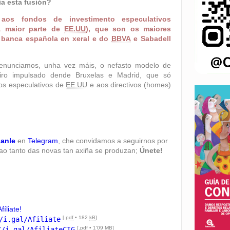
ia esta fusión?
 aos fondos de investimento especulativos
(a maior parte de
EE.UU
), que son os maiores
 banca española en xeral e do
BBVA
e Sabadell
enunciamos, unha vez máis, o nefasto modelo de
eiro impulsado dende Bruxelas e Madrid, que só
dos especulativos de
EE.UU
e aos directivos (homes)
canle
en
Telegram
, che convidamos a seguirnos por
 ao tanto das novas tan axiña se produzan;
Únete!
Afíliate!
[.
pdf
• 182
kB
]
/i.gal/Afiliate
[.
pdf
• 1'09
MB
]
//i.gal/AfiliateCIG