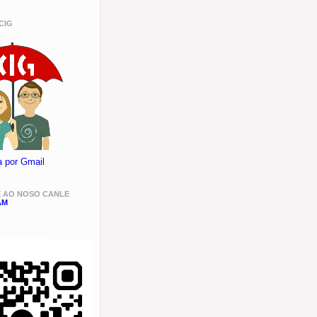
CIG
a por Gmail
E AO NOSO CANLE
AM