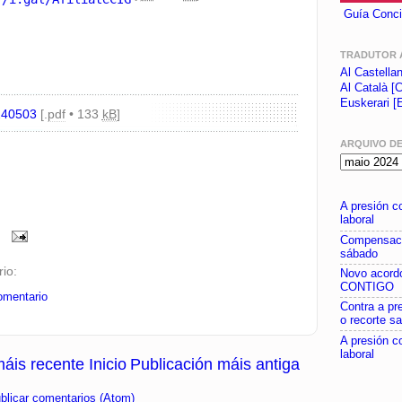
Guía Conci
TRADUTOR 
Al Castella
Al Català [C
Euskerari [
240503
[.
pdf
• 133
kB
]
ARQUIVO D
A presión c
laboral
Compensaci
sábado
io:
Novo acor
CONTIGO
omentario
Contra a pr
o recorte sa
A presión c
laboral
máis recente
Inicio
Publicación máis antiga
blicar comentarios (Atom)