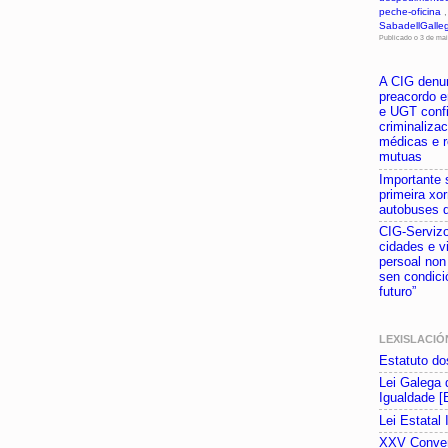
peche-oficina
SabadellGalle
Publicado o 3 de ma
A CIG denu
preacordo e
e UGT conf
criminaliza
médicas e r
mutuas
Importante
primeira xo
autobuses 
CIG-Servizo
cidades e v
persoal non
sen condici
futuro”
LEXISLACIÓ
Estatuto do
Lei Galega 
Igualdade [
Lei Estatal
XXV Conven