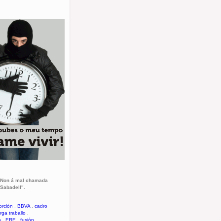
. "Non á mal chamada
 Sabadell".
orción
,
BBVA
,
cadro
rga traballo
,
s
,
ERE
,
fusión
,