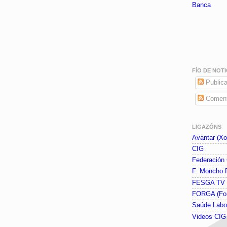
Banca
FÍO DE NOTI
Publica
Coment
LIGAZÓNS
Avantar (Xor
CIG
Federación
F. Moncho 
FESGA TV
FORGA (Fo
Saúde Labo
Videos CI