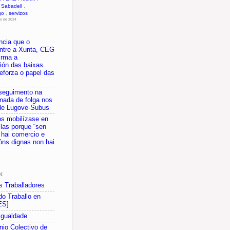
,
Sabadell
,
go
,
servizos
io de 2024
ncia que o
ntre a Xunta, CEG
irma a
ción das baixas
eforza o papel das
 seguimento na
rnada de folga nos
de Lugove-Subus
s mobilízase en
ilas porque “sen
 hai comercio e
óns dignas non hai
N
s Traballadores
do Traballo en
ES]
 Igualdade
io Colectivo de