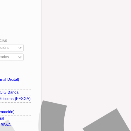
CIAS
cións
arios
nal Dixital)
 CIG Banca
Reboiras (FESGA)
rmación)
ral
G BBVA