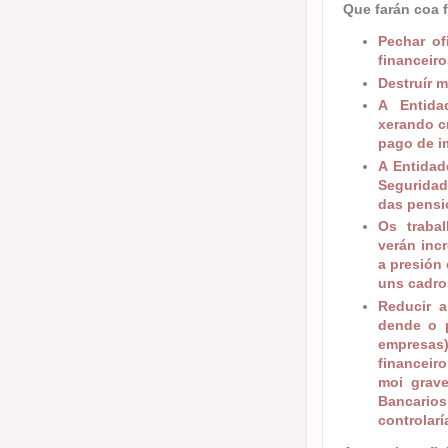
Que farán coa 
Pechar of
financeiro
Destruír m
A Entida
xerando cr
pago de i
A Entidad
Seguridad
das pensió
Os traba
verán inc
a presión 
uns cadro
Reducir 
dende o p
empresas)
financeir
moi grave
Bancari
controlar