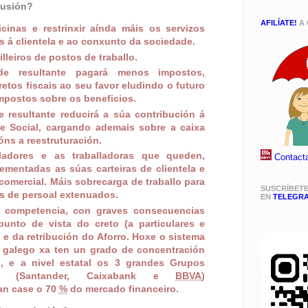
fusión?
AFILÍATE!
A 
icinas e restrinxir aínda máis os servizos
s á clientela e ao conxunto da sociedade.
illeiros de postos de traballo.
de resultante pagará menos impostos,
etos fiscais ao seu favor eludindo o futuro
mpostos sobre os beneficios.
e resultante reducirá a súa contribución á
e Social, cargando ademais sobre a caixa
ns a reestruturación.
lladores e as traballadoras que queden,
Contact
rementadas as súas carteiras de clientela e
comercial. Máis sobrecarga de traballo para
SUSCRÍBET
s de persoal extenuados.
EN
TELEGR
a competencia, con graves consecuencias
unto de vista do creto (a particulares e
 e da retribución do Aforro. Hoxe o sistema
o galego xa ten un grado de concentración
, e a nivel estatal os 3 grandes Grupos
os (Santander, Caixabank e
BBVA
)
ían case o 70
%
do mercado financeiro.