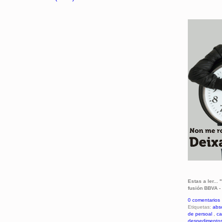
Estas a ler..
fusión BBVA -
0 comentarios
Etiquetas:
abs
de persoal
,
ca
despedimento