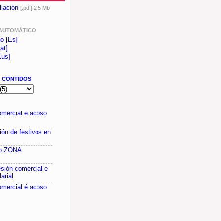
liación
[.pdf] 2,5 Mb
AUTOMÁTICO
no [Es]
at]
Eus]
E
CONTIDOS
omercial é acoso
ón de festivos en
do ZONA
esión comercial e
larial
omercial é acoso