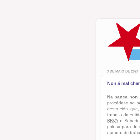
3 DE MAIO DE 2024
Non á mal cha
Na banca non 
procédese ao pe
destrución que,
traballo da ent
BBVA
e Sabadell
galos» para deci
número de traba