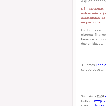
A quen benefic
Só beneficia
estranxeiros 
accionistas da
en particular.
En todo caso d
sistema financ
beneficia a fon
das entidades.
➤ Temos
unha
se queres estar
Súmate a
CIG
!
Folleto
http:/
Folla
http: