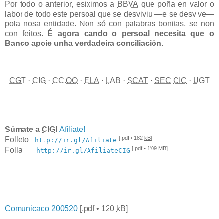
Por todo o anterior, esiximos a
BBVA
que poña en valor o
labor de todo este persoal que se desviviu —e se desvive—
pola nosa entidade. Non só con palabras bonitas, se non
con feitos.
É agora cando o persoal necesita que o
Banco apoie unha verdadeira conciliación
.
CGT
·
CIG
·
CC.OO
·
ELA
·
LAB
·
SCAT
·
SEC
CIC
·
UGT
Súmate a
CIG
!
Afíliate!
[.
pdf
• 182
kB
]
Folleto
http://ir.gl/Afiliate
[.
pdf
• 1'09
MB
]
Folla
http://ir.gl/AfiliateCIG
Comunicado 200520
[.
pdf
• 120
kB
]