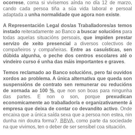
ocorrese
, coma si vivísemos aínda no día
12 de marzo
,
cando cada persoa tiña a súa vida laboral e persoal
adaptada a
unha normalidade que agora non existe
.
A Representación Legal dos/as Traballadores/as temos
instado
reiteradamente ao Banco
a buscar solucións
para
todas aquelas situacións persoais,
que impiden prestar
servizo de xeito presencial
a diversos colectivos de
compañeiros y compañeiras.
Entre as casuísticas, sen
dúbida algunha, o peche dos centros escolares até o
vindeiro curso é unha das máis importantes e graves
.
Temos reclamado ao Banco solucións, pero fai ouvidos
xordos ao problema. A única alternativa que queda son
suspensións de contrato sen remunerar ou reducións
de xornada ao 100
%
, que non son boas para ningunha
das partes. E non o son, porque
prexudican
economicamente ao traballador/a e organizativamente á
empresa que deixa de contar co devandito activo
. Onde
encaixa que a única saída sexa que a persoa non estea, nin
dunha nin doutra forma?.
BBVA
, como parte da sociedade
na que vivimos, ten o deber de ser sensíbel coa situación.