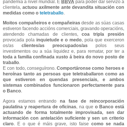
pandemia a nivel mundial. E
BBVA
para poder dar servizo á
clientela,
actuou axilmente ante devandita situación con
medidas como o
teletraballo
.
Moitos compañeiros e compañeiras
desde as súas casas
estiveron facendo accións comerciais, gravando operacións,
atendendo chamadas de clientes,
coa tripla presión
provocada pola
inquietude e o medo
, pola que exerceron
os/as
clientes/as preocupados/as
polos seus
investimentos ou a súa liquidez e, para rematar, por ter a
toda a familia confinada xusto á beira do novo posto de
traballo
.
E con todo, conseguírono.
Comportáronse como heroes e
heroínas tanto as persoas que teletraballaron como as
que estiveron en quendas presenciais, e ambos
sistemas combinados funcionaron perfectamente para
o Banco
.
Agora estamos entrando
na fase de reincorporación
paulatina y reapertura de oficinas
, na que
o Banco está
actuando de forma totalmente improvisada, sen dar
información con antelación suficiente y sen un criterio
claro
. E o que é máis grave, isto faise
como se nada