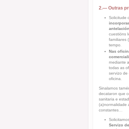
2.—
Outras p
Solicitude
incorpora
antelació
cuestións l
familiares 
tempo.
Nas oficin
comercial
mediante a
todas as o
servizo de
oficina.
Sinalamos tamén
decataron que c
sanitaria e esta
(a)normalidade a
constantes…
Solicitamo
Servizo de