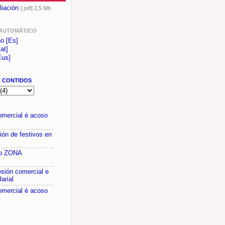
liación
[.pdf] 2,5 Mb
AUTOMÁTICO
no [Es]
at]
Eus]
E
CONTIDOS
omercial é acoso
ón de festivos en
do ZONA
esión comercial e
larial
omercial é acoso