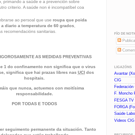
o
, primando a saúde e a prevención sobre
tro criterio. A saúde non é incompatíbel coa
brarse ao persoal que use
roupa que poida
 a diario a temperatura de 60 grados
,
s recomendacións sanitarias.
FÍO DE NOTI
Publica
Coment
IGOROSAMENTE AS MEDIDAS PREVENTIVAS
e 1 do confinamento non significa que o virus
LIGAZÓNS
e, significa que hai prazas libres nas
UCI
dos
Avantar (Xor
hospitais.
CIG
Federación
máis que nunca, actuemos con moitísima
responsabilidade.
F. Moncho 
FESGA TV
POR TODAS E TODOS
FORGA (Fo
Saúde Labo
Videos CI
er seguimento permanente da situación. Tanto
 delegados que están traballando
RECURSOS