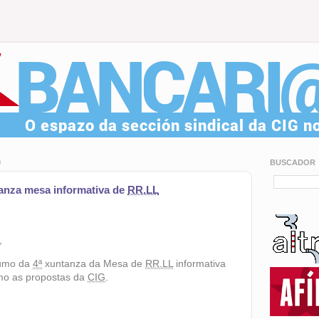
0
BUSCADOR
anza mesa informativa de
RR.LL
,
umo da
4ª
xuntanza da Mesa de
RR.LL
informativa
mo as propostas da
CIG
.