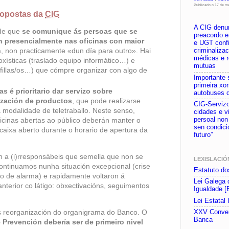
Publicado o 17 de m
ropostas da
CIG
A CIG denu
 de que
se comunique ás persoas que se
preacordo e
n presencialmente nas oficinas con maior
e UGT conf
n
, non practicamente «dun día para outro». Hai
criminaliza
médicas e r
oxísticas (traslado equipo informático…) e
mutuas
(fillas/os…) que cómpre organizar con algo de
Importante
primeira xo
as é prioritario dar servizo sobre
autobuses 
ización de productos
, que pode realizarse
CIG-Servizo
 modalidade de teletraballo. Neste senso,
cidades e v
persoal non
ficinas abertas ao público deberán manter o
sen condici
 caixa aberto durante o horario de apertura da
futuro”
 a (i)rresponsábeis que semella que non se
LEXISLACIÓ
ontinuamos nunha situación excepcional (crise
Estatuto do
do de alarma) e rapidamente voltaron á
Lei Galega 
nterior co látigo: obxectivacións, seguimentos
Igualdade [
Lei Estatal
s reorganización do organigrama do Banco. O
XXV Conven
Banca
 Prevención debería ser de primeiro nivel