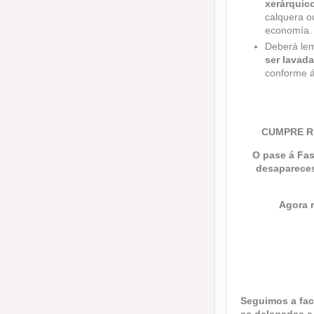
xerárquic
calquera ou
economía.
Deberá lem
ser lavada
conforme á
CUMPRE R
O pase á Fas
desapareces
Agora 
Seguimos a fac
as delegadas e