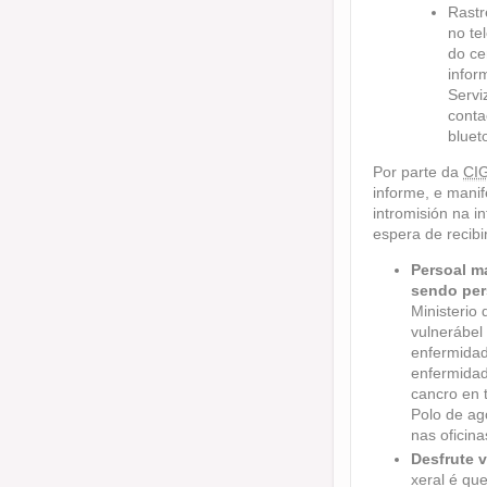
Rastr
no te
do ce
infor
Servi
conta
bluet
Por parte da
CI
informe, e mani
intromisión na 
espera de recibi
Persoal m
sendo per
Ministerio
vulnerábel 
enfermidad
enfermidad
cancro en 
Polo de ag
nas oficina
Desfrute 
xeral é qu