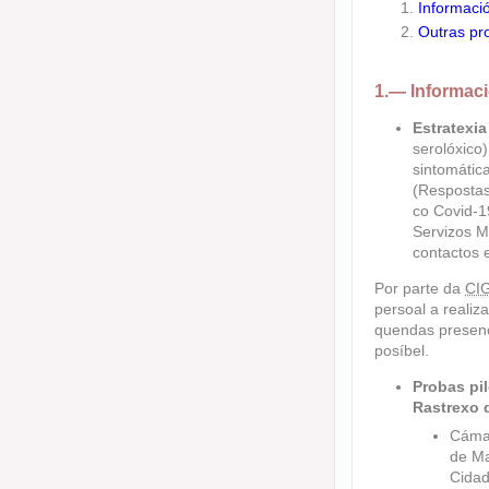
Informació
Outras pr
1.—
Informaci
Estratexia
serolóxico
sintomática
(Respostas
co Covid-19
Servizos 
contactos e
Por parte da
CI
persoal a realiz
quendas presenc
posíbel.
Probas pi
Rastrexo 
Cámar
de Ma
Cida