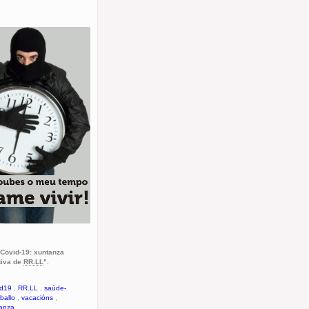
 "Covid-19: xuntanza
tiva de
RR.LL
".
id19
,
RR.LL
,
saúde-
aballo
,
vacacións
,
anza