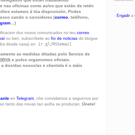
e nas oficinas como as/os que están de retén
WDBOf
·
·
WDBNom
·
ilios estamos á túa disposición. Podes
·
Engadir
a
osco cando o consideres (
correo
, teléfono,
egram
…)
ificacion dos nosos comunicados no teu
correo
oal
ou ben, subscríbete ao
fío de noticias
do blogue
día desde casa) en
ir.gl/RSSemail
amente as medidas ditadas polo Servizo de
BBVA
e polos organismos oficiais.
a dos/das nosos/as e clientela é o máis
canle
en
Telegram
, che convidamos a seguirnos por
 ao tanto das novas tan axiña se produzan;
Únete!