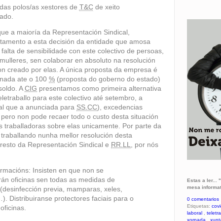
adas polos/as xestores de
T&C
de xeito
zado.
 que a maioría da Representación Sindical,
amento a esta decisión da entidade que amosa
 falta de sensibilidade con este colectivo de persoas,
lleres, sen colaborar en absoluto na resolución
n creado por elas. A única proposta da empresa é
rnada ate o 100
%
(proposta do goberno do estado)
soldo. A
CIG
presentamos como primeira alternativa
eletraballo para este colectivo até setembro, a
gual que a anunciada para
SS.CC
), excedencias
ero non pode recaer todo o custo desta situación
 traballadoras sobre elas unicamente. Por parte da
traballando nunha mellor resolución desta
 resto da Representación Sindical e
RR.LL
, por nós
ormacións: Insisten en que non se
rán oficinas sen todas as medidas de
Estas a ler...
mesa informa
 (desinfección previa, mamparas, xeles,
. Distribuiranse protectores faciais para o
0 comentarios
Etiquetas:
cov
oficinas.
laboral
,
teletr
xornada
,
xunt