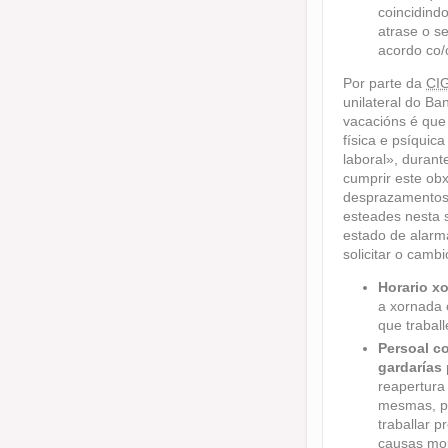
coincidind
atrase o se
acordo co/
Por parte da
CI
unilateral do Ba
vacacións é que 
física e psíquic
laboral», duran
cumprir este ob
desprazamentos
esteades nesta s
estado de alarm
solicitar o camb
Horario xo
a xornada 
que traball
Persoal co
gardarías
reapertura
mesmas, po
traballar p
causas moi