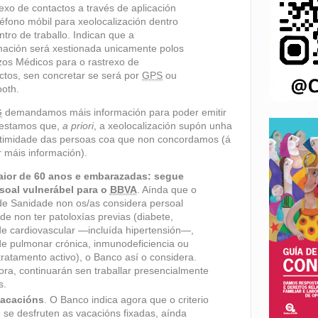
exo de contactos a través de aplicación
léfono móbil para xeolocalización dentro
ntro de traballo. Indican que a
mación será xestionada unicamente polos
zos Médicos para o rastrexo de
ctos, sen concretar se será por
GPS
ou
ooth
.
G
demandamos máis información para poder emitir
festamos que,
a priori
, a xeolocalización supón unha
intimidade das persoas coa que non concordamos (á
r máis información).
aior de 60 anos e embarazadas: segue
soal vulnerábel para o
BBVA
. Aínda que o
 de Sanidade non os/as considera persoal
de non ter patoloxías previas (diabete,
e cardiovascular —incluída hipertensión—,
e pulmonar crónica, inmunodeficiencia ou
tratamento activo), o Banco así o considera.
ora, continuarán sen traballar presencialmente
s.
vacacións
. O Banco indica agora que o criterio
e se desfruten as vacacións fixadas, aínda