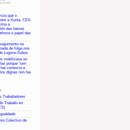
aio de 2020
ncia que o
ntre a Xunta, CEG
irma a
ción das baixas
eforza o papel das
 seguimento na
rnada de folga nos
de Lugove-Subus
s mobilízase en
ilas porque “sen
 hai comercio e
óns dignas non hai
N
s Traballadores
do Traballo en
ES]
 Igualdade
io Colectivo de