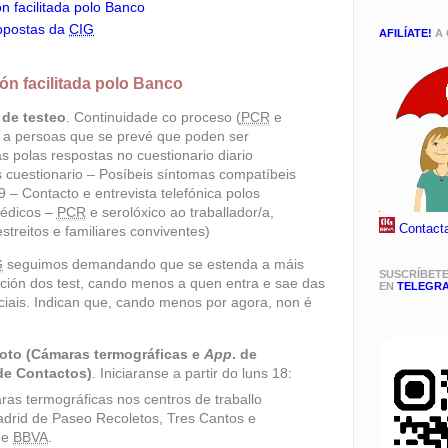
n facilitada polo Banco
opostas da
CIG
AFILÍATE!
A 
ón facilitada polo Banco
 de testeo
. Continuidade co proceso (
PCR
e
) a persoas que se prevé que poden ser
s polas respostas no cuestionario diario
 cuestionario – Posíbeis síntomas compatíbeis
 – Contacto e entrevista telefónica polos
Médicos –
PCR
e serolóxico ao traballador/a,
Contact
streitos e familiares conviventes)
G
seguimos demandando que se estenda a máis
SUSCRÍBET
ación dos test, cando menos a quen entra e sae das
EN
TELEGR
iais. Indican que, cando menos por agora, non é
loto (Cámaras termográficas e
App
. de
de Contactos)
. Iniciaranse a partir do
luns 18
:
as termográficas nos centros de traballo
drid de Paseo Recoletos, Tres Cantos e
de
BBVA
.