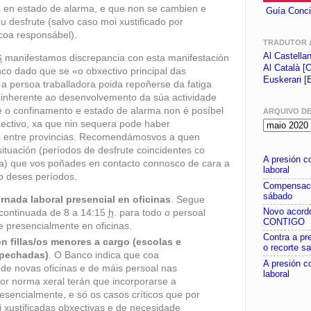
o en estado de alarma, e que non se cambien e
Guía Conci
u desfrute (salvo caso moi xustificado por
coa responsábel).
TRADUTOR 
Al Castella
G
manifestamos discrepancia con esta manifestación
Al Català [C
nco dado que se «o obxectivo principal das
Euskerari [
a persoa traballadora poida repoñerse da fatiga
a inherente ao desenvolvemento da súa actividade
te o confinamento e estado de alarma non é posíbel
ARQUIVO D
xectivo, xa que nin sequera pode haber
 entre provincias. Recomendámosvos a quen
ituación (períodos de desfrute coincidentes co
A presión c
a) que vos poñades en contacto connosco de cara a
laboral
io deses períodos.
Compensaci
sábado
rnada laboral presencial en oficinas
. Segue
Novo acor
continuada de 8 a 14:15
h
. para todo o persoal
CONTIGO
e presencialmente en oficinas.
Contra a pr
n fillas/os menores a cargo (escolas e
o recorte sa
 pechadas)
. O Banco indica que coa
A presión c
 de novas oficinas e de máis persoal nas
laboral
r norma xeral terán que incorporarse a
resencialmente, e só os casos críticos que por
 xustificadas obxectivas e de necesidade