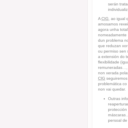
serán trat
individuali
A
CIG
, ao igual
amosamos rexeit
agora unha total
nomeadamente mu
dun problema no
que reduzan xo
ou permiso sen 
a extensión do t
flexibilidade (i
remuneradas…, p
non xerada polas
CIG
seguiremos 
problemática co
non vai quedar.
Outras inf
reapertura
protección
máscaras…)
persoal de 