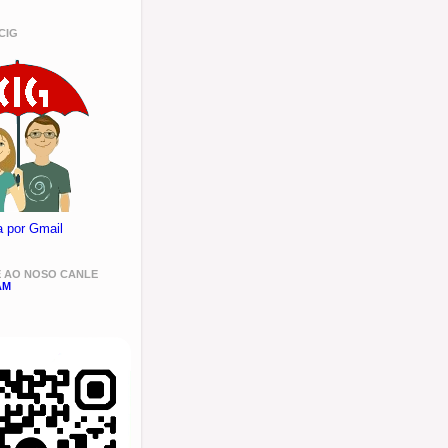
CIG
a por Gmail
E AO NOSO CANLE
AM