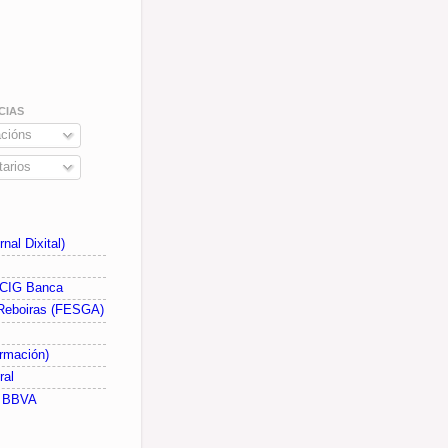
CIAS
cións
arios
nal Dixital)
 CIG Banca
Reboiras (FESGA)
rmación)
ral
G BBVA