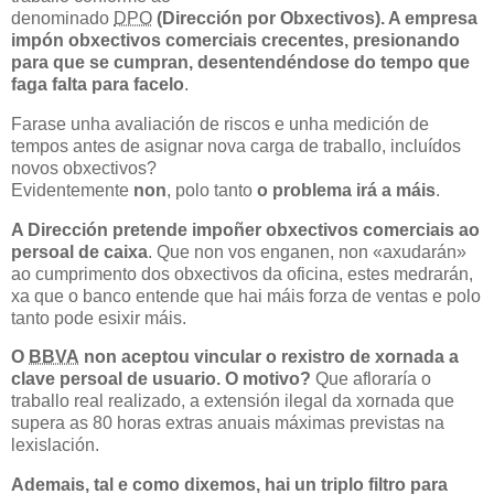
denominado
DPO
(Dirección por Obxectivos). A empresa
impón obxectivos comerciais crecentes, presionando
para que se cumpran, desentendéndose do tempo que
faga falta para facelo
.
Farase unha avaliación de riscos e unha medición de
tempos antes de asignar nova carga de traballo, incluídos
novos obxectivos?
Evidentemente
non
, polo tanto
o problema irá a máis
.
A Dirección pretende impoñer obxectivos comerciais ao
persoal de caixa
. Que non vos enganen, non «axudarán»
ao cumprimento dos obxectivos da oficina, estes medrarán,
xa que o banco entende que hai máis forza de ventas e polo
tanto pode esixir máis.
O
BBVA
non aceptou vincular o rexistro de xornada a
clave persoal de usuario. O motivo?
Que afloraría o
traballo real realizado, a extensión ilegal da xornada que
supera as 80 horas extras anuais máximas previstas na
lexislación.
Ademais, tal e como dixemos, hai un triplo filtro para