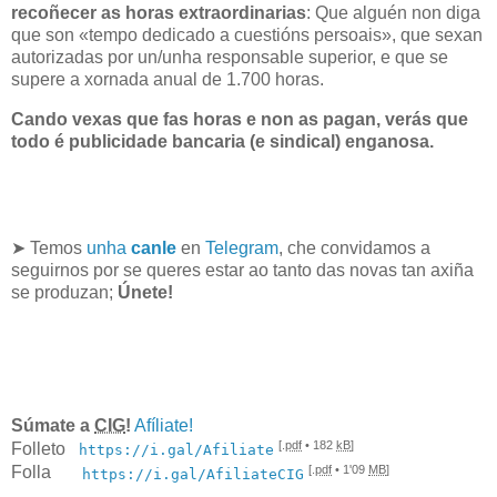
recoñecer as horas extraordinarias
: Que alguén non diga
que son «tempo dedicado a cuestións persoais», que sexan
autorizadas por un/unha responsable superior, e que se
supere a xornada anual de 1.700 horas.
Cando vexas que fas horas e non as pagan, verás que
todo é publicidade bancaria (e sindical) enganosa.
➤ Temos
unha
canle
en
Telegram
, che convidamos a
seguirnos por se queres estar ao tanto das novas tan axiña
se produzan;
Únete!
Súmate a
CIG
!
Afíliate!
[.
pdf
• 182
kB
]
Folleto
https://i.gal/Afiliate
[.
pdf
• 1'09
MB
]
Folla
https://i.gal/AfiliateCIG