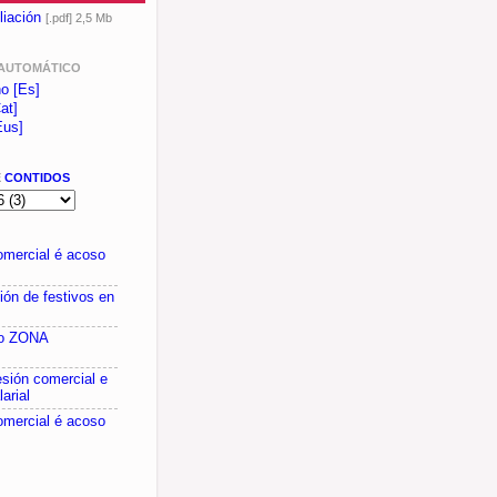
liación
[.pdf] 2,5 Mb
AUTOMÁTICO
no [Es]
at]
Eus]
E
CONTIDOS
omercial é acoso
ón de festivos en
do ZONA
esión comercial e
larial
omercial é acoso