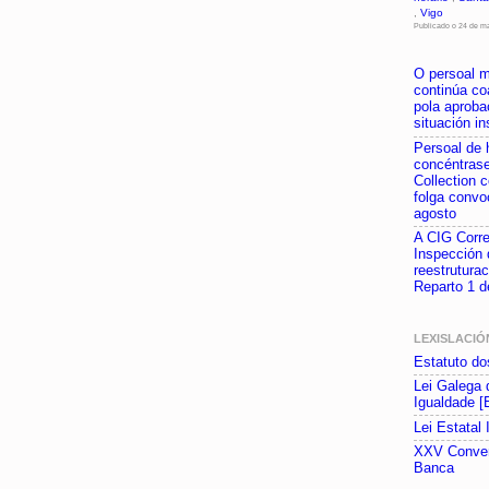
,
Vigo
Publicado o 24 de m
O persoal m
continúa co
pola aproba
situación i
Persoal de 
concéntrase
Collection 
folga convo
agosto
A CIG Corre
Inspección 
reestrutura
Reparto 1 d
LEXISLACIÓ
Estatuto do
Lei Galega 
Igualdade [
Lei Estatal
XXV Conven
Banca