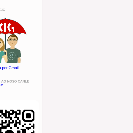
CIG
a por Gmail
E AO NOSO CANLE
AM