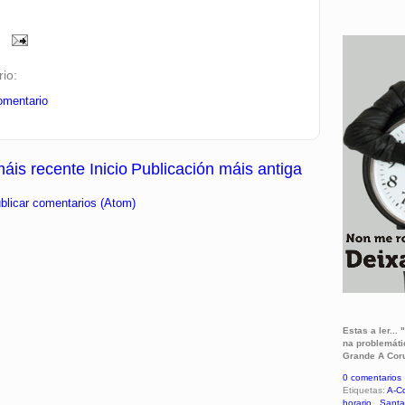
io:
omentario
máis recente
Inicio
Publicación máis antiga
blicar comentarios (Atom)
Estas a ler..
na problemát
Grande A Coru
0 comentarios
Etiquetas:
A-C
horario
,
Santa