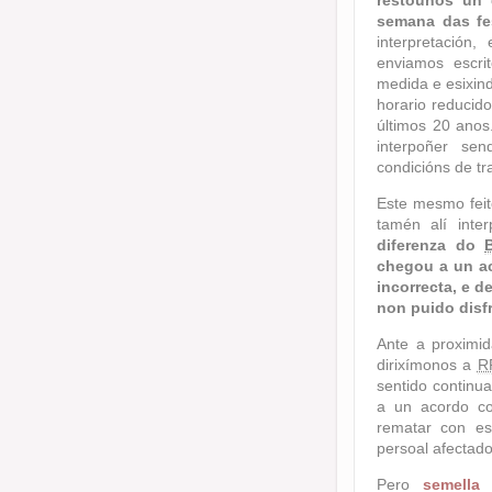
restounos un 
semana das fe
interpretació
enviamos escr
medida e esixind
horario reducid
últimos 20 anos
interpoñer se
condicións de tr
Este mesmo fei
tamén alí inte
diferenza do
chegou a un ac
incorrecta, e d
non puido disf
Ante a proximi
dirixímonos a
R
sentido continu
a un acordo c
rematar con es
persoal afectado
Pero
semella