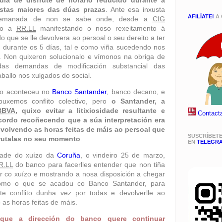
día de disfrute de horario reducido durante a
stas maiores das dúas prazas
. Ante esa inxusta
AFILÍATE!
A 
n, emanada de non se sabe onde, desde a
CIG
ito a
RR.LL
manifestando o noso rexeitamento á
o que se lle devolvera ao persoal o seu dereito a ter
o durante os 5 días, tal e como viña sucedendo nos
. Non quixeron solucionalo e vímonos na obriga de
ndas demandas de modificación substancial das
aballo nos xulgados do social.
to aconteceu no
Banco Santander
, banco decano, e
rpuxemos conflito colectivo, pero
o Santander, a
BBVA
, quixo evitar a litixiosidade resultante e
Contact
ordo recoñecendo que a súa interpretación era
evolvendo as horas feitas de máis ao persoal que
SUSCRÍBET
rutalas no seu momento
.
EN
TELEGR
dade do xuízo da
Coruña
, o vindeiro
25 de marzo
,
R.LL
do banco para facerlles entender que non tiña
ar co xuízo e mostrando a nosa disposición a chegar
omo o que se acadou co Banco Santander, para
te conflito dunha vez por todas e devolverlle ao
 as horas feitas de máis.
 que a dirección do banco quere continuar