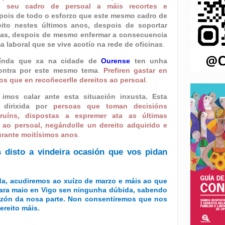
 seu cadro de persoal a máis recortes e
pois de todo o esforzo que este mesmo cadro de
eito nestes últimos anos, despois de soportar
itas, despois de mesmo enfermar a consecuencia
a laboral que se vive acotío na rede de oficinas
.
aínda que xa na cidade de
Ourense
ten unha
ontra por este mesmo tema
.
Prefiren gastar en
os que en recoñecerlle dereitos ao persoal
.
imos calar ante esta situación inxusta. Esta
 dirixida por
persoas que toman decisións
ruíns, dispostas a espremer ata as últimas
ao persoal, negándolle un dereito adquirido e
rante moitísimos anos
.
 disto a vindeira ocasión que vos pidan
a, acudiremos ao xuízo de marzo e máis ao que
para maio en Vigo sen ningunha dúbida, sabendo
azón da nosa parte. Non consentiremos que nos
ereito máis.