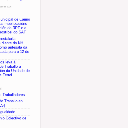
arzo de 2026
unicipal de Cariño
as mobilizacións
ción da RPT e a
nsostíbel do SAF
hostalaría
 diante do NH
como antesala da
cada para o 12 de
os leva á
de Traballo a
ción da Unidade de
e Ferrol
N
s Traballadores
do Traballo en
ES]
 Igualdade
io Colectivo de