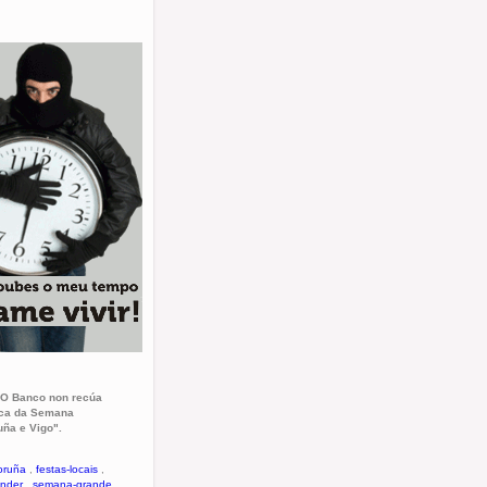
. "O Banco non recúa
ica da Semana
ña e Vigo".
oruña
,
festas-locais
,
nder
,
semana-grande