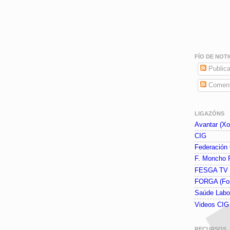
FÍO DE NOTI
Publica
Coment
LIGAZÓNS
Avantar (Xor
CIG
Federación
F. Moncho 
FESGA TV
FORGA (Fo
Saúde Labo
Videos CI
RECURSOS