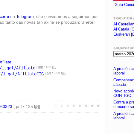
Guía Conci
canle
en
Telegram
, che convidamos a seguirnos por
TRADUTOR 
 ao tanto das novas tan axiña se produzan;
Únete!
Al Castella
Al Català [C
Euskerari [
ARQUIVO D
Afíliate!
[.
pdf
• 182
kB
]
/i.gal/Afiliate
A presión c
[.
pdf
• 1'09
MB
]
laboral
//i.gal/AfiliateCIG
Compensaci
sábado
Novo acor
CONTIGO
Contra a pr
260323
[.
pdf
• 125
kB
]
o recorte sa
A presión c
laboral