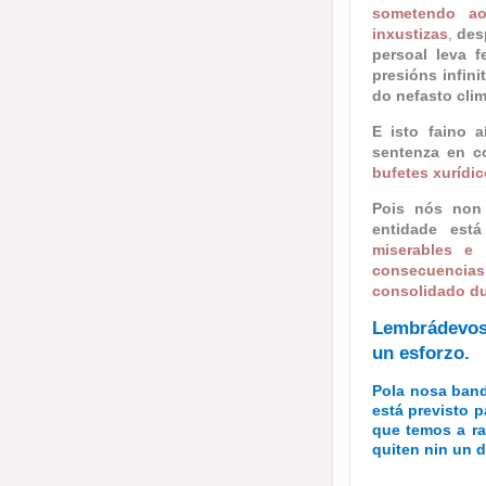
sometendo ao
inxustizas
,
des
persoal leva f
presións infin
do nefasto clim
E isto faino 
sentenza en c
bufetes xurídic
Pois nós non 
entidade está
miserables e 
consecuencias 
consolidado du
Lembrádevos
un esforzo.
Pola nosa band
está previsto 
que temos a r
quiten nin un d