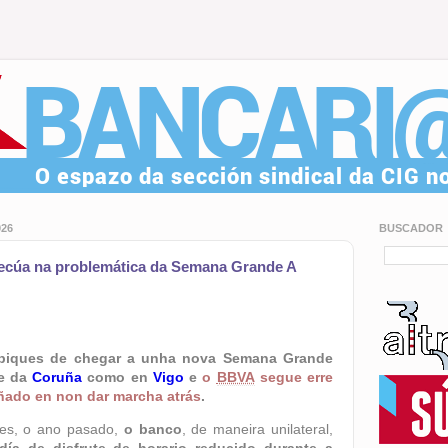
026
BUSCADOR
ecúa na problemática da Semana Grande A
piques de chegar a unha nova Semana Grande
de da
Coruña
como en
Vigo
e
o
BBVA
segue erre
ñado en non dar marcha atrás
.
es, o ano pasado,
o banco
, de maneira unilateral,