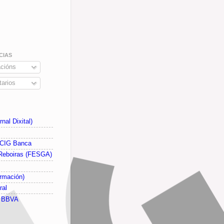
CIAS
cións
arios
nal Dixital)
 CIG Banca
Reboiras (FESGA)
rmación)
ral
G BBVA