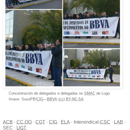
Concentración de delegados e delegadas no
SMAC
de Lugo.
Imaxe: SusoPB/
CIG
—
BBVA
(
cc
)
BY-NC-SA
ACB
·
CC.OO
·
CGT
·
CIG
·
ELA
· Intersindical-
CSC
·
LAB
·
SEC
·
UGT