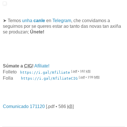
➤ Temos
unha
canle
en
Telegram
, che convidamos a
seguirnos por se queres estar ao tanto das novas tan axiña
se produzan;
Únete!
Súmate a
CIG
!
Afíliate!
[.
pdf
• 182
kB
]
Folleto
https://i.gal/Afiliate
[.
pdf
• 1'09
MB
]
Folla
https://i.gal/AfiliateCIG
Comunicado 171120
[.
pdf
• 586
kB
]