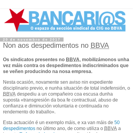
20 de novembro de 2017
Non aos despedimentos no
BBVA
Os sindicatos presentes no
BBVA
, mobilizámonos unha
vez máis contra os despedimentos indiscriminados que
se veñen producindo na nosa empresa.
Nesta ocasión, novamente sen aviso nin expediente
disciplinario previo, e nunha situación de total indefensión, o
BBVA
despediu a un compañeiro coa escusa dunha
suposta «transgresión da boa fe contractiual, abuso de
confianza e diminución voluntaria e continuada no
rendemento do traballo».
Esta actuación é un exemplo máis, e xa van máis de
50
despedimentos
no último ano, de como utiliza o
BBVA
a