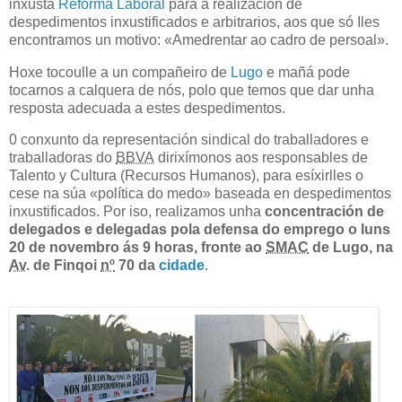
inxusta
Reforma Laboral
para a realización de
despedimentos inxustificados e arbitrarios, aos que só Iles
encontramos un motivo: «Amedrentar ao cadro de persoal».
Hoxe tocoulle a un compañeiro de
Lugo
e mañá pode
tocarnos a calquera de nós, polo que temos que dar unha
resposta adecuada a estes despedimentos.
0 conxunto da representación sindical do traballadores e
traballadoras do
BBVA
dirixímonos aos responsables de
Talento y Cultura (Recursos Humanos), para esíxirlles o
cese na súa «política do medo» baseada en despedimentos
inxustificados. Por iso, realizamos unha
concentración de
delegados e delegadas pola defensa do emprego o
luns
20 de novembro ás 9 horas
, fronte ao
SMAC
de Lugo, na
Av
. de Finqoi
nº
70 da
cidade
.