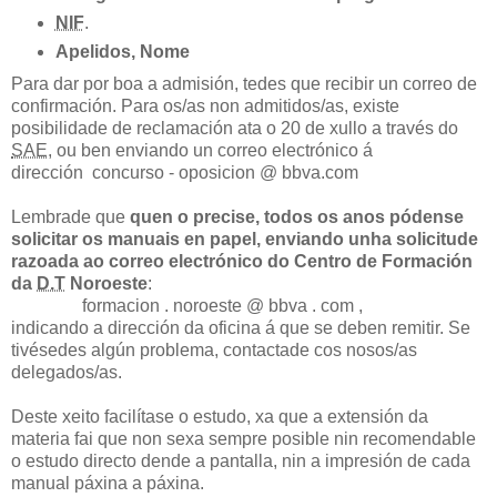
NIF
.
Apelidos, Nome
Para dar por boa a admisión, tedes que recibir un correo de
confirmación. Para os/as non admitidos/as, existe
posibilidade de reclamación ata o
20 de xullo
a través do
SAE
, ou ben enviando un correo electrónico á
dirección concurso - oposicion @ bbva.com
Lembrade que
quen o precise, todos os anos pódense
solicitar os manuais en papel, enviando unha solicitude
razoada ao correo electrónico do Centro de Formación
da
D.T
Noroeste
:
formacion . noroeste @ bbva . com ,
indicando a dirección da oficina á que se deben remitir. Se
tivésedes algún problema, contactade cos nosos/as
delegados/as.
Deste xeito facilítase o estudo, xa que a extensión da
materia fai que non sexa sempre posible nin recomendable
o estudo directo dende a pantalla, nin a impresión de cada
manual páxina a páxina.