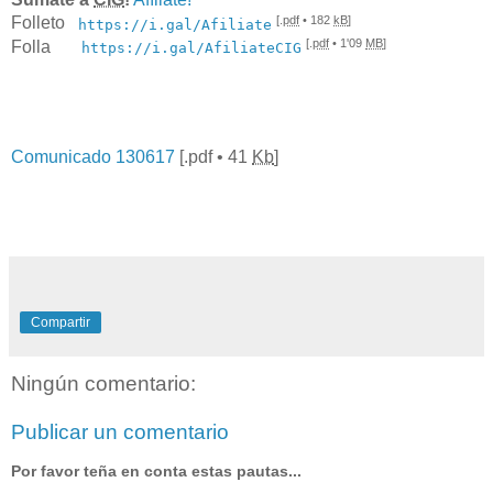
[.
pdf
• 182
kB
]
Folleto
https://i.gal/Afiliate
[.
pdf
• 1'09
MB
]
Folla
https://i.gal/AfiliateCIG
Comunicado 130617
[.
pdf
• 41
Kb
]
Compartir
Ningún comentario:
Publicar un comentario
Por favor teña en conta estas pautas...