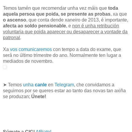
Temos tamén que recomendar unha vez máis que
toda
aquela persoa que poida, se presente as probas
, xa que
o ascenso
, que conta dende
xaneiro de 2013
, é importante,
afecta ao soldo pensionable
, e
non é unha retribución
voluntaria que poida aparecer ou desaparecer a vontade da
patronal
.
Xa
vos comunicaremos
con tempo a
data do exame
, que
será no último trimestre do ano. Normalmente ten lugar a
mediados de novembro.
➤ Temos
unha
canle
en
Telegram
, che convidamos a
seguirnos por se queres estar ao tanto das novas tan axiña
se produzan;
Únete!
Súmate a
CIG
!
Afíliate!