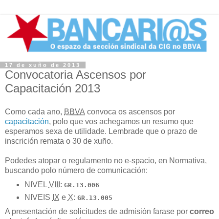
17 de xuño de 2013
Convocatoria Ascensos por
Capacitación 2013
Como cada ano,
BBVA
convoca os ascensos por
capacitación
, polo que vos achegamos un resumo que
esperamos sexa de utilidade. Lembrade que o prazo de
inscrición remata o
30 de xuño
.
Podedes atopar o regulamento no e-spacio, en Normativa,
buscando polo número de comunicación:
NIVEL
VIII
:
GR.13.006
NIVEIS
IX
e
X
:
GR.13.005
A presentación de solicitudes de admisión farase por
correo