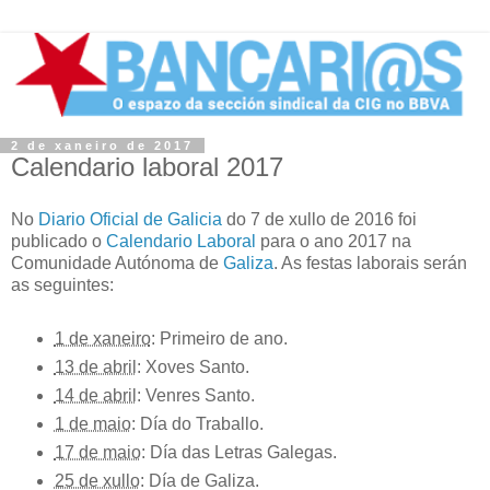
2 de xaneiro de 2017
Calendario laboral 2017
No
Diario Oficial de Galicia
do
7 de xullo de 2016
foi
publicado o
Calendario Laboral
para o ano
2017
na
Comunidade Autónoma de
Galiza
. As festas laborais serán
as seguintes:
1 de xaneiro
:
Primeiro de ano
.
13 de abril
:
Xoves Santo
.
14 de abril
:
Venres Santo
.
1 de maio
:
Día do Traballo
.
17 de maio
:
Día das Letras Galegas
.
25 de xullo
:
Día de Galiza
.