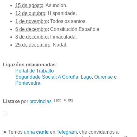
15 de agosto
:
Asunción
.
12 de outubro
:
Hispanidade
.
1 de novembro
:
Todos os santos
.
6 de decembro
:
Constitución Española
.
8 de decembro
:
Inmaculada
.
25 de decembro
:
Nadal
.
Ligazóns relacionadas:
Portal de Traballo
Seguridade Social
:
A Coruña
,
Lugo
,
Ourense
e
Pontevedra
[.
pdf
· 40
kB
]
Listaxe
por
provincias
➤ Temos
unha
canle
en
Telegram
, che convidamos a