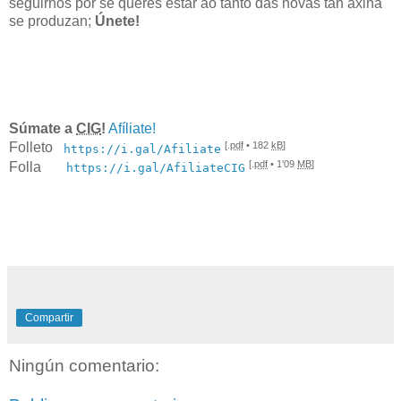
seguirnos por se queres estar ao tanto das novas tan axiña
se produzan;
Únete!
Súmate a
CIG
!
Afíliate!
[.
pdf
• 182
kB
]
Folleto
https://i.gal/Afiliate
[.
pdf
• 1'09
MB
]
Folla
https://i.gal/AfiliateCIG
Compartir
Ningún comentario: